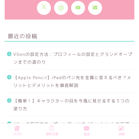
最近の投稿
VGenの設定方法：プロフィールの設定とグランドオープ
ンまでの道のり
【Apple Pencil】iPadのペン先を金属に変えるべき？メ
リットとデメリットを徹底解説
【簡単！】キャラクターの目を今風に見せるする３つの
塗り方
VGenの設定方法：ポートフォリオ（Portfolio）を投稿
する
HOME
最新記事
動画
画像