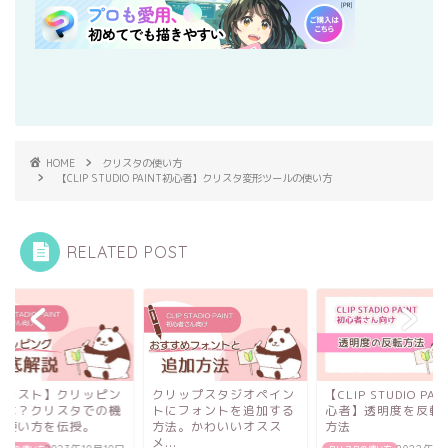
HOME
クリスタの使い方
【CLIP STUDIO PAINT初心者】クリスタ変形ツールの使い方
RELATED POST
リップスタジオペイン
【CLIP STUDIO PAINT初
【イラスト】クリッ
にフォントを追加する
心者】透明度を反転する
グとは？クリスタで
法。かわいいオスス
方法
能と使い方を伝授。
.