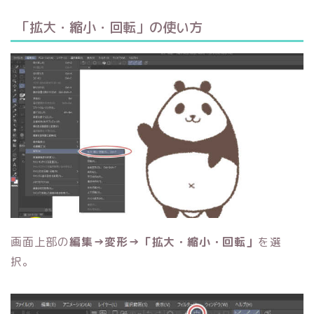
「拡大・縮小・回転」の使い方
画面上部の
編集→変形→「拡大・縮小・回転」
を選
択。