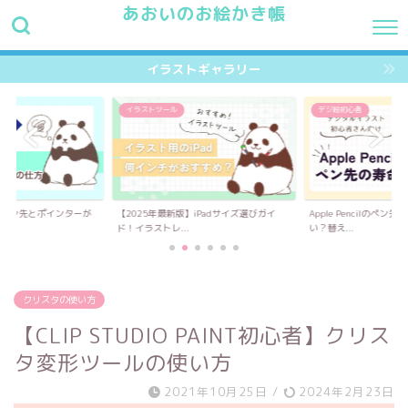
あおいのお絵かき帳
HOME
最新記事
プロフィール
お問い合わせ
イラス
イラストギャラリー
デジ絵初心者
イラストツール
】iPadサイズ選びガイ
Apple Pencilのペン先、寿命はどれくら
iPadでお絵描きするな
い？替え...
イス。「必須な...
クリスタの使い方
【CLIP STUDIO PAINT初心者】クリス
タ変形ツールの使い方
2021年10月25日
/
2024年2月23日