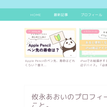
HOME
最新記事
プロフィール
デジ絵初心者
イラストツール
Padサイズ選び
Apple Pencilのペン先、寿命はどれ
iPadでお絵描き
.
くらい？替え...
辺デバイス。「必須な
攸永あおいのプロフィ
こと。