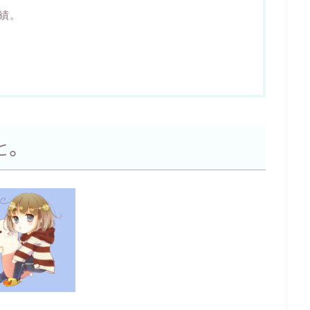
績。
と。