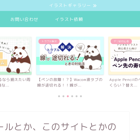
イラストギャラリー
お問い合わせ
イラスト依頼
トラブル解決
デジ絵初心者
するなら揃えたい周
【ペンの故障！？】Wacom液タブの
Apple Penc
...
線が途切れる！！線が...
くらい？替え...
ールとか、このサイトとかの