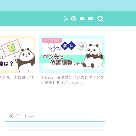
トラブル解決
イラストツール
ilのペン先、寿命はどれ
【Wacom液タブ】ペン先とポインタ
【2025年最
ーがずれる（ペン先と...
ガイド！イラス
メニュー