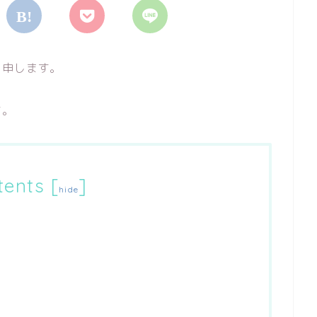
と申します。
す。
tents
[
]
hide