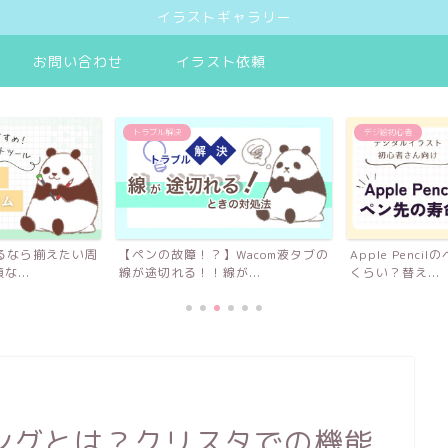
イラストギャラリー
お問い合わせ
イラスト依頼
トラブル解決
デジ絵初心者
するなら揃えたい周
【ペンの故障！？】Wacom液タブの
Apple Penc
...
線が途切れる！！線が...
くらい？替え...
ングとは？クリスタでの機能