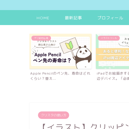
HOME
最新記事
プロフィール
デジ絵初心者
イラストツール
Padサイズ選び
Apple Pencilのペン先、寿命はどれ
iPadでお絵描き
.
くらい？替え...
辺デバイス。「必須な
クリスタの使い方
【イラスト】クリッピ