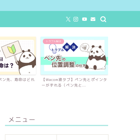
トラブル解決
イラストツール
ilのペン先、寿命はどれ
【Wacom液タブ】ペン先とポインタ
【2025年最
ーがずれる（ペン先と...
ガイド！イラス
メニュー