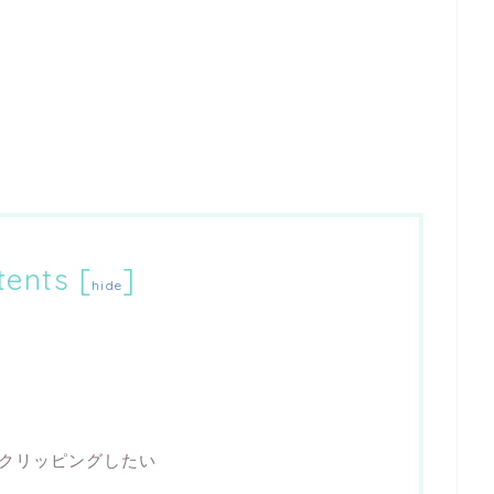
tents
[
]
hide
クリッピングしたい