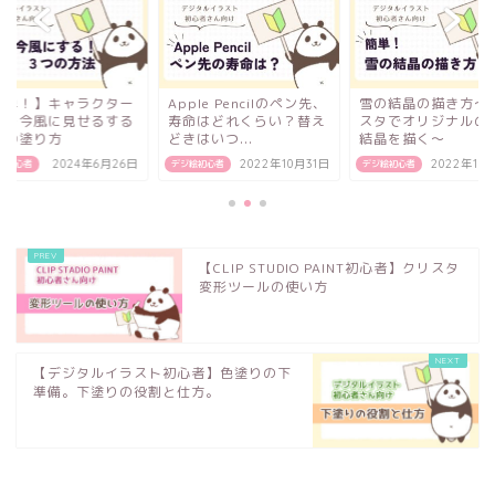
ple Pencilのペン先、
雪の結晶の描き方〜クリ
【簡単！】キャラク
命はどれくらい？替え
スタでオリジナルの雪の
の目を今風に見せる
はいつ...
結晶を描く〜
３つの塗り方
絵初心者
2022年10月31日
デジ絵初心者
2022年10月16日
デジ絵初心者
2024年6月
【CLIP STUDIO PAINT初心者】クリスタ
変形ツールの使い方
【デジタルイラスト初心者】色塗りの下
準備。下塗りの役割と仕方。