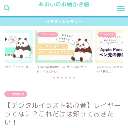
あおいのお絵かき帳
HOME
最新記事
プロフィール
お問い合わせ
イラス
イラストギャラリー
デジ絵初心者
イラストツール
】iPadサイズ選びガイ
Apple Pencilのペン先、寿命はどれくら
iPadでお絵描きするな
い？替え...
イス。「必須な...
デジ絵初心者
【デジタルイラスト初心者】レイヤー
ってなに？これだけは知っておきた
い！