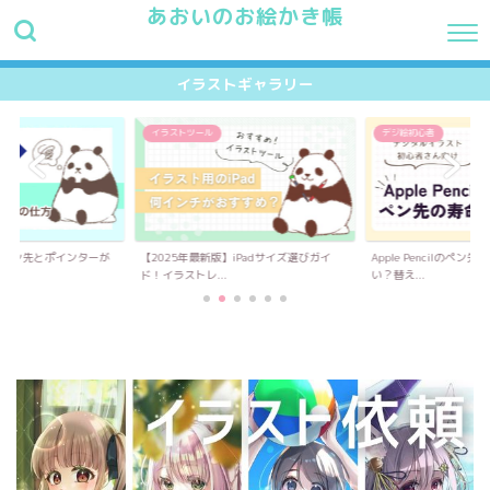
あおいのお絵かき帳
HOME
最新記事
プロフィール
お問い合わせ
イラス
イラストギャラリー
イラストツール
デジ絵初心者
】ペン先とポインターが
【2025年最新版】iPadサイズ選びガイ
Apple Pencilのペ
.
ド！イラストレ...
い？替え...