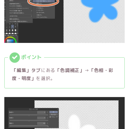
「編集」タブ
にある
「色調補正」
→
「色相・彩
度・明度」
を選択。