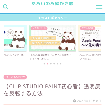
あおいのお絵かき帳
HOME
最新記事
プロフィール
お問い合わせ
イラス
イラストギャラリー
イラストツール
デジ絵初心者
】ペン先とポインターが
【2025年最新版】iPadサイズ選びガイ
Apple Pencilのペ
.
ド！イラストレ...
い？替え...
クリスタの使い方
【CLIP STUDIO PAINT初心者】透明度
を反転する方法
2022年11月8日