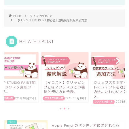
HOME
クリスタの使い方
【CLIP STUDIO PAINT初心者】透明度を反転する方法
RELATED POST
LIP STUDIO PAINT初
【イラスト】クリッピン
クリップスタジオペ
者】クリスタ変形ツー
グとは？クリスタでの機
トにフォントを追加
使...
能と使い方を伝授。
方法。かわいいオス
メ...
スタの使い方
2021年10月25日
クリスタの使い方
2023年10月10日
クリスタの使い方
2024年3
Apple Pencilのペン先、寿命はどれくら