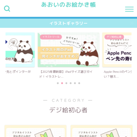
あおいのお絵かき帳
HOME
最新記事
プロフィール
お問い合わせ
イラス
イラストギャラリー
イラストツール
デジ絵初心者
】ペン先とポインターが
【2025年最新版】iPadサイズ選びガイ
Apple Pencilのペ
.
ド！イラストレ...
い？替え...
― CATEGORY ―
デジ絵初心者