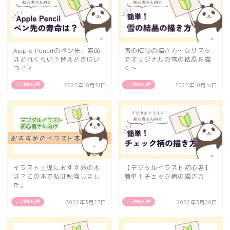
Apple Pencilのペン先、寿命
雪の結晶の描き方〜クリスタ
はどれくらい？替えどきはい
でオリジナルの雪の結晶を描
つ？？
く〜
デジ絵初心者
デジ絵初心者
2022年10月31日
2022年10月16日
イラスト上達におすすめの本
【デジタルイラスト初心者】
は？この本で私は勉強しまし
簡単！チェック柄の描き方
た。
デジ絵初心者
デジ絵初心者
2022年3月27日
2022年3月20日