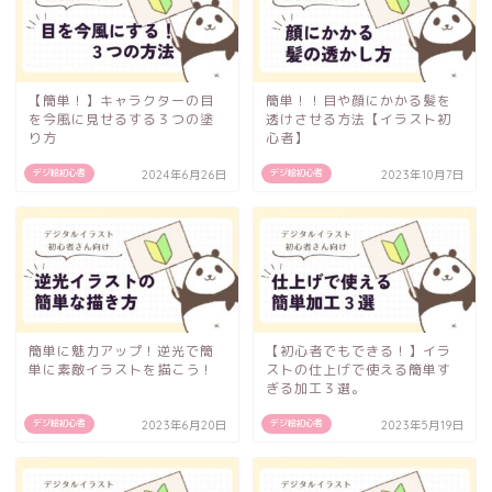
【簡単！】キャラクターの目
簡単！！目や顔にかかる髪を
を今風に見せるする３つの塗
透けさせる方法【イラスト初
り方
心者】
デジ絵初心者
デジ絵初心者
2024年6月26日
2023年10月7日
簡単に魅力アップ！逆光で簡
【初心者でもできる！】イラ
単に素敵イラストを描こう！
ストの仕上げで使える簡単す
ぎる加工３選。
デジ絵初心者
デジ絵初心者
2023年6月20日
2023年5月19日