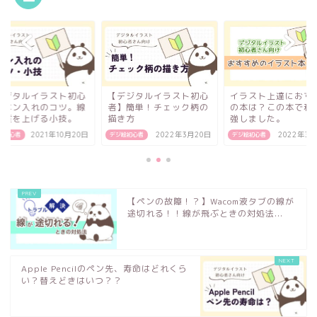
デジタルイラスト初心
【デジタルイラスト初心
イラスト上達におす
】ペン入れのコツ。線
者】簡単！チェック柄の
の本は？この本で私
の質を上げる小技。
描き方
強しました。
絵初心者
2021年10月20日
デジ絵初心者
2022年3月20日
デジ絵初心者
2022年3月
【ペンの故障！？】Wacom液タブの線が
途切れる！！線が飛ぶときの対処法...
Apple Pencilのペン先、寿命はどれくら
い？替えどきはいつ？？