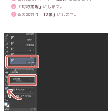
「対称定規」
にします。
線の本数は
「12本」
にします。