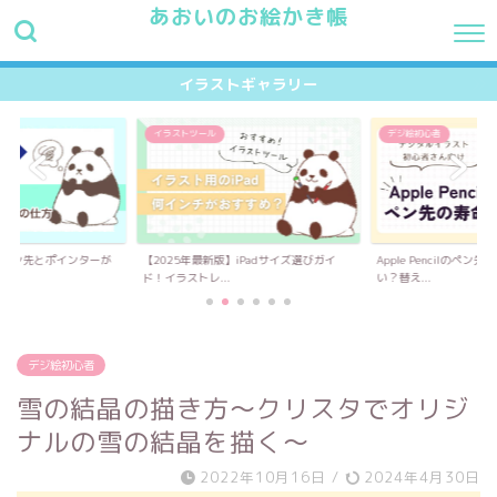
あおいのお絵かき帳
HOME
最新記事
プロフィール
お問い合わせ
イラス
イラストギャラリー
イラストツール
デジ絵初心者
】ペン先とポインターが
【2025年最新版】iPadサイズ選びガイ
Apple Pencilのペ
.
ド！イラストレ...
い？替え...
デジ絵初心者
雪の結晶の描き方〜クリスタでオリジ
ナルの雪の結晶を描く〜
2022年10月16日
/
2024年4月30日